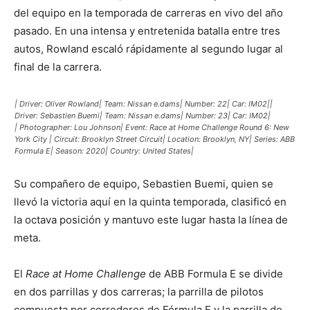
del equipo en la temporada de carreras en vivo del año
pasado. En una intensa y entretenida batalla entre tres
autos, Rowland escaló rápidamente al segundo lugar al
final de la carrera.
| Driver: Oliver Rowland| Team: Nissan e.dams| Number: 22| Car: IM02||
Driver: Sebastien Buemi| Team: Nissan e.dams| Number: 23| Car: IM02|
| Photographer: Lou Johnson| Event: Race at Home Challenge Round 6: New
York City | Circuit: Brooklyn Street Circuit| Location: Brooklyn, NY| Series: ABB
Formula E| Season: 2020| Country: United States|
Su compañero de equipo, Sebastien Buemi, quien se
llevó la victoria aquí en la quinta temporada, clasificó en
la octava posición y mantuvo este lugar hasta la línea de
meta.
El
Race at Home Challenge
de ABB Formula E se divide
en dos parrillas y dos carreras; la parrilla de pilotos
compuesta por corredores de Fórmula E y la parrilla de