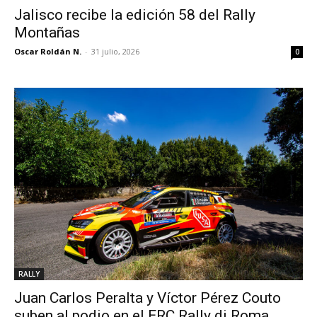
Jalisco recibe la edición 58 del Rally
Montañas
Oscar Roldán N.
-
31 julio, 2026
0
RALLY
Juan Carlos Peralta y Víctor Pérez Couto
suben al podio en el ERC Rally di Roma