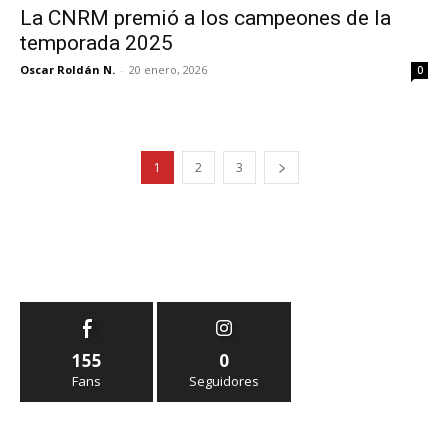
La CNRM premió a los campeones de la
temporada 2025
Oscar Roldán N.
-
20 enero, 2026
0
1
2
3
155
0
Fans
Seguidores