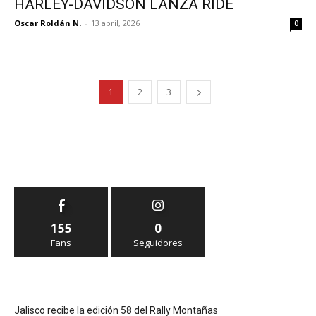
HARLEY-DAVIDSON LANZA RIDE
Oscar Roldán N.
-
13 abril, 2026
0
1
2
3
155
0
Fans
Seguidores
Jalisco recibe la edición 58 del Rally Montañas