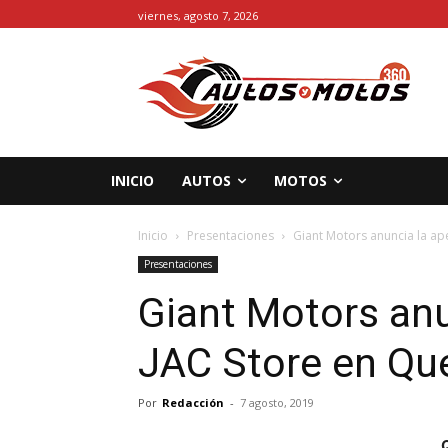
viernes, agosto 7, 2026
INICIO
AUTOS
MOTOS
Inicio
Presentaciones
Giant Motors anuncia la ap
Presentaciones
Giant Motors anu
JAC Store en Qu
Por
Redacción
-
7 agosto, 2019