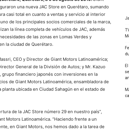
uguraron una nueva JAC Store en Querétaro, sumando
 casi total en cuanto a ventas y servicio al interior
Ja
uno de los principales socios comerciales de la marca,
izan la línea completa de vehículos de JAC, además
TV
M
s necesidades de las zonas en Lomas Verdes y
 en la ciudad de Querétaro.
Fe
du
Massri, CEO y Director de Giant Motors Latinoamérica;
El
irector General de la División de Autos; y Mr. Kazuo
se
grupo financiero japonés con inversiones en la
a
ocios de Giant Motors Latinoamérica, ensambladora de
la planta ubicada en Ciudad Sahagún en el estado de
MA
ca
rtura de la JAC Store número 29 en nuestro país”,
ant Motors Latinoamérica. “Haciendo frente a un
te, en Giant Motors, nos hemos dado a la tarea de