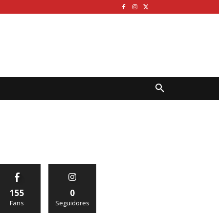
155
0
Fans
Seguidores