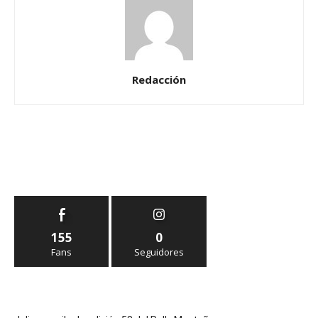
Redacción
155
0
Fans
Seguidores