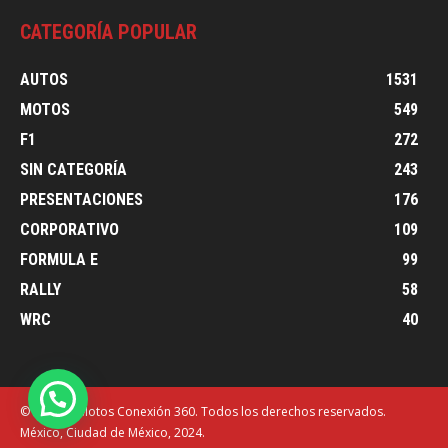
CATEGORÍA POPULAR
AUTOS
1531
MOTOS
549
F1
272
SIN CATEGORÍA
243
PRESENTACIONES
176
CORPORATIVO
109
FORMULA E
99
RALLY
58
WRC
40
© Autos y Motos Conexión 360. Todos los derechos reservados.
México, Ciudad de México, 2024.