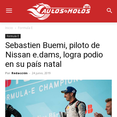
Inicio
Formula E
Formula E
Sebastien Buemi, piloto de
Nissan e.dams, logra podio
en su país natal
Por
Redacción
-
24 junio, 2019