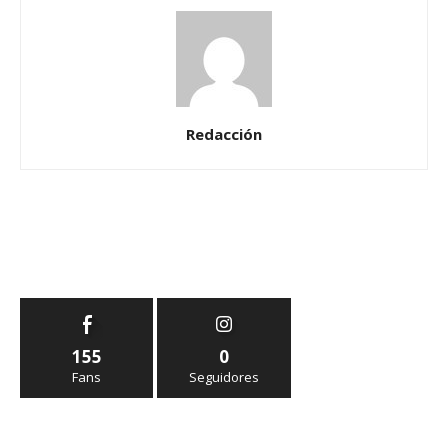
Redacción
155
0
Fans
Seguidores