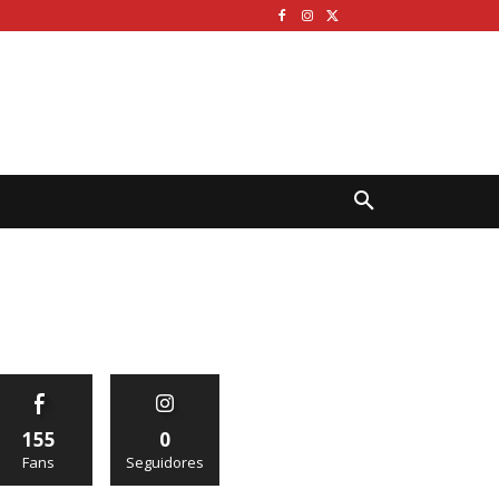
155
0
Fans
Seguidores