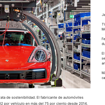
Ja
TV
M
Fe
du
El
se
a
MA
ca
ata de sostenibilidad. El fabricante de automóviles
2 por vehículo en más del 75 por ciento desde 2014.