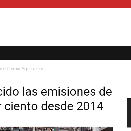
e CO2 en un 75 por ciento...
ido las emisiones de
r ciento desde 2014