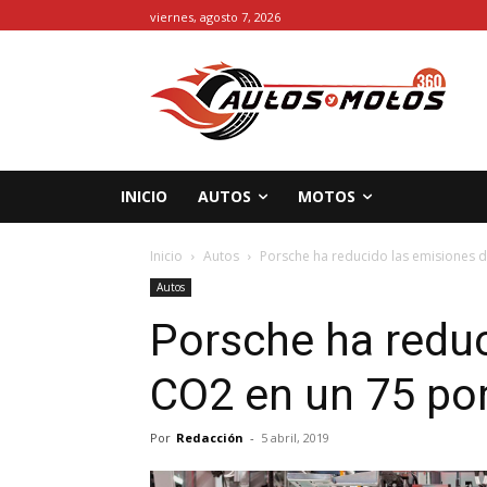
viernes, agosto 7, 2026
INICIO
AUTOS
MOTOS
Inicio
Autos
Porsche ha reducido las emisiones d
Autos
Porsche ha reduc
CO2 en un 75 po
Por
Redacción
-
5 abril, 2019