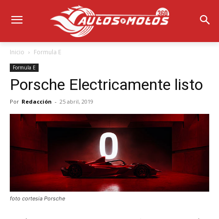
Inicio
Formula E
Formula E
Porsche Electricamente listo
Por
Redacción
-
25 abril, 2019
foto cortesia Porsche