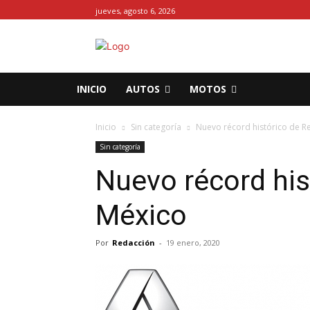
jueves, agosto 6, 2026
INICIO
AUTOS
MOTOS
Inicio
Sin categoría
Nuevo récord histórico de R
Sin categoría
Nuevo récord his
México
Por
Redacción
-
19 enero, 2020