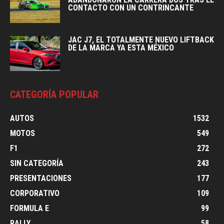
CONTACTO CON UN CONTRINCANTE
JAC J7, EL TOTALMENTE NUEVO LIFTBACK
DE LA MARCA YA ESTA MÉXICO
CATEGORÍA POPULAR
AUTOS
1532
MOTOS
549
F1
272
SIN CATEGORÍA
243
PRESENTACIONES
177
CORPORATIVO
109
FORMULA E
99
RALLY
58