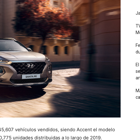
Ja
TV
M
Fe
du
El
se
a
MA
ca
45,607 vehículos vendidos, siendo Accent el modelo
0,775 unidades distribuidas a lo largo de 2019.