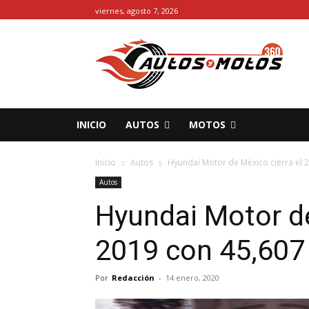
viernes, agosto 7, 2026
INICIO
AUTOS
MOTOS
Inicio
Autos
Hyundai Motor de México cierra el 
Autos
Hyundai Motor de
2019 con 45,607
Por
Redacción
-
14 enero, 2020