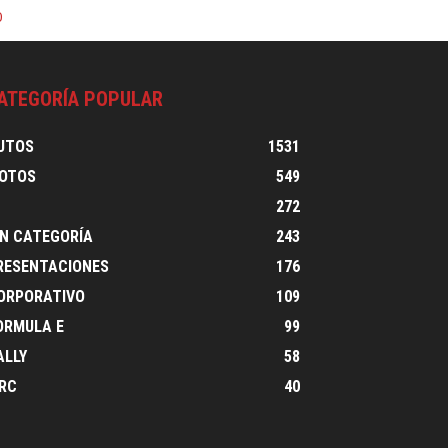
0
ATEGORÍA POPULAR
UTOS
1531
OTOS
549
1
272
IN CATEGORÍA
243
RESENTACIONES
176
ORPORATIVO
109
ORMULA E
99
ALLY
58
RC
40