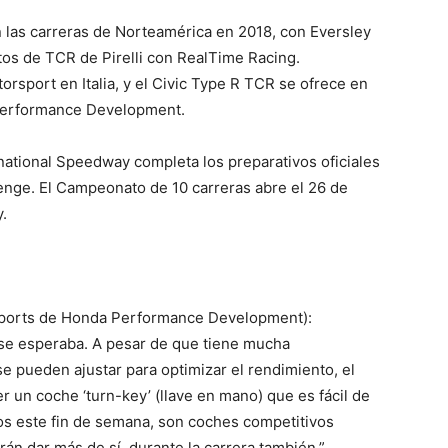
 las carreras de Norteamérica en 2018, con Eversley
os de TCR de Pirelli con RealTime Racing.
rsport en Italia, y el Civic Type R TCR se ofrece en
 Performance Development.
ational Speedway completa los preparativos oficiales
lenge. El Campeonato de 10 carreras abre el 26 de
.
ports de Honda Performance Development):
se esperaba. A pesar de que tiene mucha
e pueden ajustar para optimizar el rendimiento, el
 un coche ‘turn-key’ (llave en mano) que es fácil de
mos este fin de semana, son coches competitivos
rán dar más de sí, durante la carrera también.”