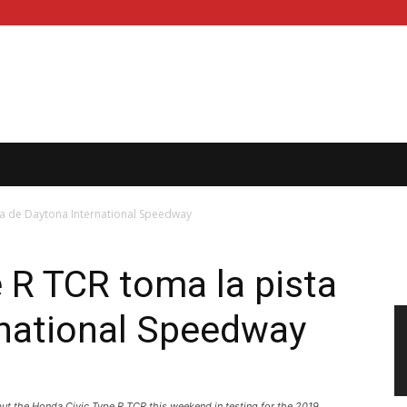
ta de Daytona International Speedway
 R TCR toma la pista
rnational Speedway
t the Honda Civic Type R TCR this weekend in testing for the 2019