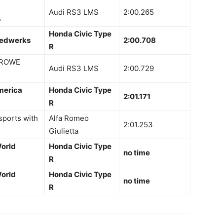
Audi RS3 LMS
2:00.265
s
Honda Civic Type
eedwerks
2:00.708
R
 ROWE
Audi RS3 LMS
2:00.729
merica
Honda Civic Type
2:01.171
R
ports with
Alfa Romeo
2:01.253
Giulietta
orld
Honda Civic Type
no time
R
orld
Honda Civic Type
no time
R