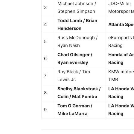
Michael Johnson /
JDC-Miller
3
Stephen Simpson
Motorsport
Todd Lamb / Brian
4
Atlanta Sp
Henderson
Russ McDonough /
eEuroparts
5
Ryan Nash
Racing
Chad Gilsinger /
Honda of A
6
Ryan Eversley
Racing
Roy Black / Tim
KMW motors
7
Lewis Jr.
TMR
Shelby Blackstock /
LA Honda W
8
Colin / Mat Pombo
Racing
Tom O’Gorman /
LA Honda W
9
Mike LaMarra
Racing