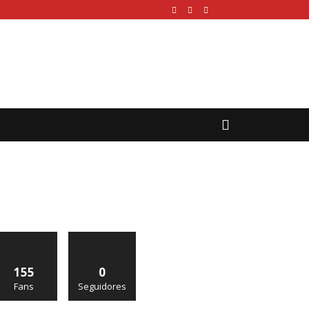
155
0
Fans
Seguidores