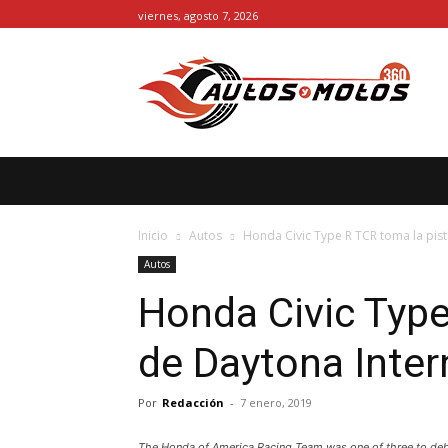
viernes, agosto 7, 2026
INICIO
AUTOS
MOTOS
MORE
Inicio
Autos
Honda Civic Type R TCR toma la pis
Autos
Honda Civic Type
de Daytona Inte
Por
Redacción
-
7 enero, 2019
The Honda of America Racing Team was one of three to debu