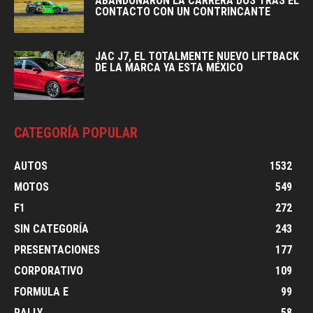
ABANDONARON LA CARRERA DOS TRAS EL
CONTACTO CON UN CONTRINCANTE
JAC J7, EL TOTALMENTE NUEVO LIFTBACK
DE LA MARCA YA ESTA MÉXICO
CATEGORÍA POPULAR
AUTOS
1532
MOTOS
549
F1
272
SIN CATEGORÍA
243
PRESENTACIONES
177
CORPORATIVO
109
FORMULA E
99
RALLY
58