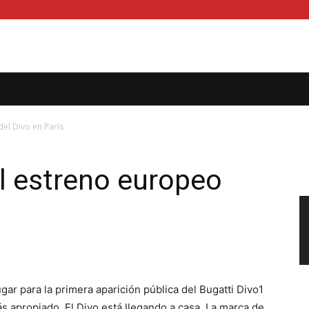
del Divo en París
el estreno europeo
ugar para la primera aparición pública del Bugatti Divo1
s apropiado. El Divo está llegando a casa. La marca de