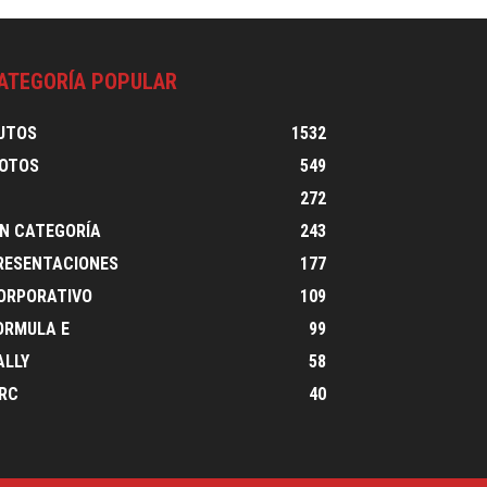
ATEGORÍA POPULAR
UTOS
1532
OTOS
549
1
272
IN CATEGORÍA
243
RESENTACIONES
177
ORPORATIVO
109
ORMULA E
99
ALLY
58
RC
40