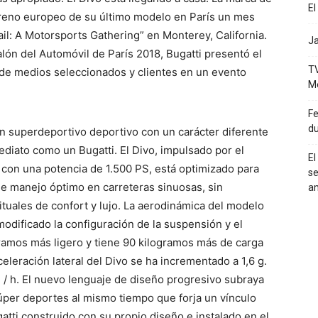
El
streno europeo de su último modelo en París un mes
l: A Motorsports Gathering” en Monterey, California.
Ja
Salón del Automóvil de París 2018, Bugatti presentó el
TV
 de medios seleccionados y clientes en un evento
M
Fe
du
 un superdeportivo deportivo con un carácter diferente
ediato como un Bugatti. El Divo, impulsado por el
El
 con una potencia de 1.500 PS, está optimizado para
se
 de manejo óptimo en carreteras sinuosas, sin
a
tuales de confort y lujo. La aerodinámica del modelo
modificado la configuración de la suspensión y el
gramos más ligero y tiene 90 kilogramos más de carga
eleración lateral del Divo se ha incrementado a 1,6 g.
 / h. El nuevo lenguaje de diseño progresivo subraya
úper deportes al mismo tiempo que forja un vínculo
atti construido con su propio diseño e instalado en el