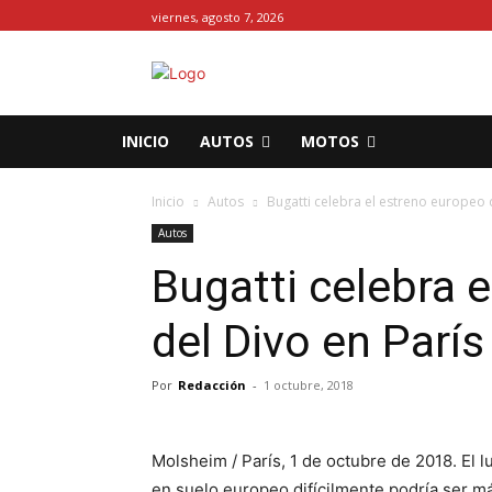
viernes, agosto 7, 2026
INICIO
AUTOS
MOTOS
Inicio
Autos
Bugatti celebra el estreno europeo 
Autos
Bugatti celebra 
del Divo en París
Por
Redacción
-
1 octubre, 2018
Molsheim / París, 1 de octubre de 2018. El l
en suelo europeo difícilmente podría ser má