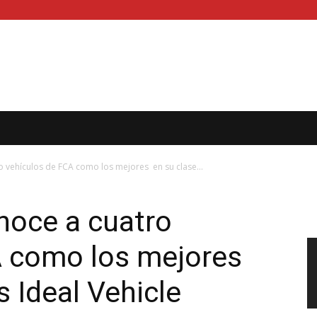
o vehículos de FCA como los mejores en su clase...
noce a cuatro
A como los mejores
s Ideal Vehicle