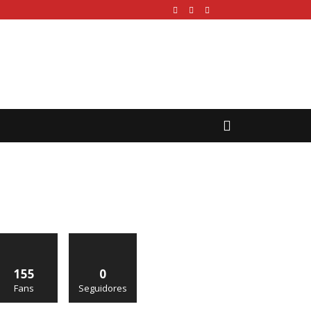
155
0
Fans
Seguidores