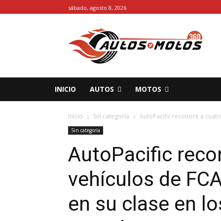
sábado, agosto 8, 2026
INICIO
AUTOS
MOTOS
Inicio
Sin categoría
AutoPacific reconoce a cuatr
Sin categoría
AutoPacific reco
vehículos de FC
en su clase en lo