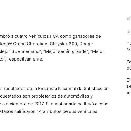
El
Ja
bró a cuatro vehículos FCA como ganadores de
 Jeep® Grand Cherokee, Chrysler 300, Dodge
TV
M
Mejor SUV mediano”, “Mejor sedán grande”, “Mejor
to”, respectivamente.
Fe
du
El
se
s resultados de la Encuesta Nacional de Satisfacción
a
ncuestados son propietarios de automóviles y
 diciembre de 2017. El cuestionario se llevó a cabo
tados calificaron 14 atributos de sus vehículos