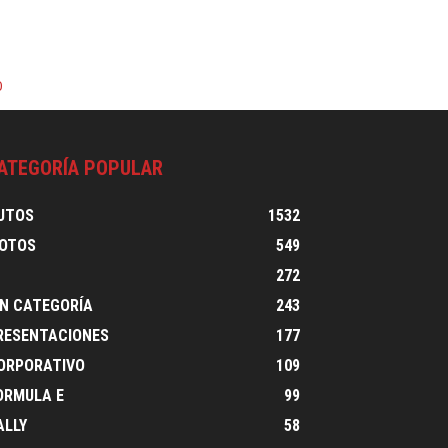
0
ATEGORÍA POPULAR
UTOS
1532
OTOS
549
1
272
IN CATEGORÍA
243
RESENTACIONES
177
ORPORATIVO
109
ORMULA E
99
ALLY
58