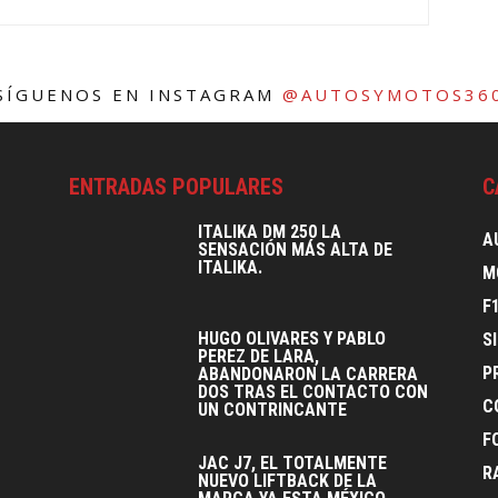
SÍGUENOS EN INSTAGRAM
@AUTOSYMOTOS36
ENTRADAS POPULARES
C
ITALIKA DM 250 LA
A
SENSACIÓN MÁS ALTA DE
ITALIKA.
M
F
HUGO OLIVARES Y PABLO
S
PEREZ DE LARA,
P
ABANDONARON LA CARRERA
DOS TRAS EL CONTACTO CON
C
UN CONTRINCANTE
F
JAC J7, EL TOTALMENTE
R
NUEVO LIFTBACK DE LA