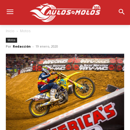
Inicio
Motos
Motos
Por
Redacción
-
19 enero, 2020