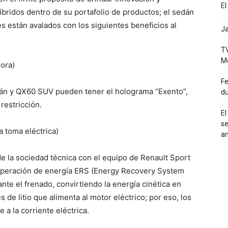
El
híbridos dentro de su portafolio de productos; el sedán
s están avalados con los siguientes beneficios al
Ja
TV
M
hora)
Fe
dán y QX60 SUV pueden tener el holograma “Exento”,
du
 restricción.
El
se
a toma eléctrica)
a
 de la sociedad técnica con el equipo de Renault Sport
uperación de energía ERS (Energy Recovery System
nte el frenado, convirtiendo la energía cinética en
s de litio que alimenta al motor eléctrico; por eso, los
 a la corriente eléctrica.