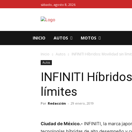
sábado, agosto 8, 2026
INICIO
AUTOS
MOTOS
Inicio
Autos
INFINITI Híbridos: Movilidad sin lími
Autos
INFINITI Híbridos
límites
Por
Redacción
-
29 enero, 2019
Ciudad de México.-
INFINITI, la marca jap
tecnologías híbridas de alto desempeño y co